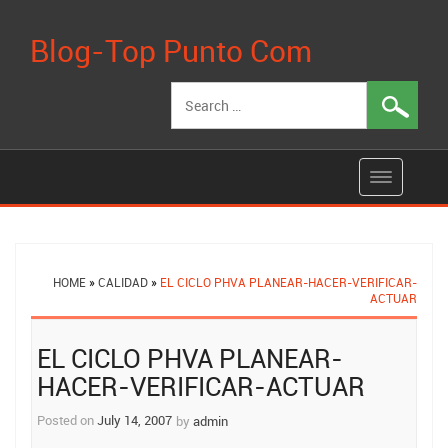
Blog-Top Punto Com
Search
for:
HOME
»
CALIDAD
»
EL CICLO PHVA PLANEAR-HACER-VERIFICAR-
ACTUAR
Post
EL CICLO PHVA PLANEAR-
navigation
HACER-VERIFICAR-ACTUAR
Posted on
July 14, 2007
by
admin