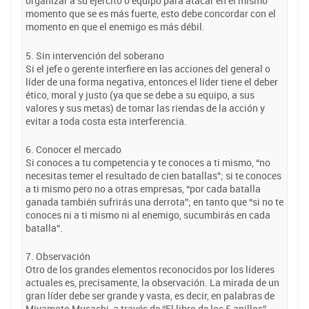
organizar a su ejército o equipo para atacar en el mismo
momento que se es más fuerte, esto debe concordar con el
momento en que el enemigo es más débil.
5. Sin intervención del soberano
Si el jefe o gerente interfiere en las acciones del general o
líder de una forma negativa, entonces el líder tiene el deber
ético, moral y justo (ya que se debe a su equipo, a sus
valores y sus metas) de tomar las riendas de la acción y
evitar a toda costa esta interferencia.
6. Conocer el mercado
Si conoces a tu competencia y te conoces a ti mismo, “no
necesitas temer el resultado de cien batallas”; si te conoces
a ti mismo pero no a otras empresas, “por cada batalla
ganada también sufrirás una derrota”; en tanto que “si no te
conoces ni a ti mismo ni al enemigo, sucumbirás en cada
batalla”.
7. Observación
Otro de los grandes elementos reconocidos por los líderes
actuales es, precisamente, la observación. La mirada de un
gran líder debe ser grande y vasta, es decir, en palabras de
Miyamoto Musashi, a través de “El libro de los 5 anillos”,