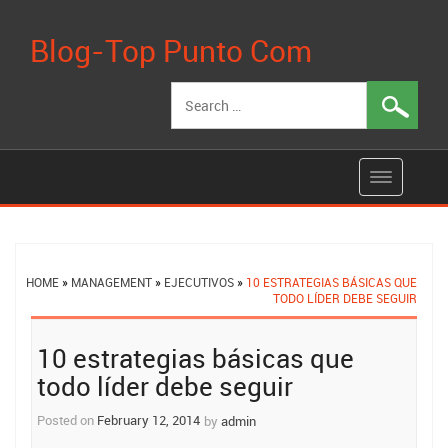
Blog-Top Punto Com
Search
for:
HOME
»
MANAGEMENT
»
EJECUTIVOS
»
10 ESTRATEGIAS BÁSICAS QUE
TODO LÍDER DEBE SEGUIR
Post
10 estrategias básicas que
navigation
todo líder debe seguir
Posted on
February 12, 2014
by
admin