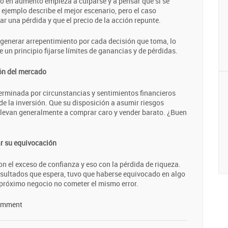
úo en aumento empieza a culparse y a pensar que si se
 ejemplo describe el mejor escenario, pero el caso
ar una pérdida y que el precio de la acción repunte.
 generar arrepentimiento por cada decisión que toma, lo
de un principio fijarse límites de ganancias y de pérdidas.
ión del mercado
terminada por circunstancias y sentimientos financieros
de la inversión. Que su disposición a asumir riesgos
llevan generalmente a comprar caro y vender barato. ¿Buen
r su equivocación
 el exceso de confianza y eso con la pérdida de riqueza.
esultados que espera, tuvo que haberse equivocado en algo
n próximo negocio no cometer el mismo error.
omment