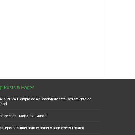
p Posts & Pages
ciclo PHVA Ejemplo de Aplicación de esta Herramienta de
idad
se celebre - Mahatma Gandhi
onsejos sencillos para exponer y promover su marca