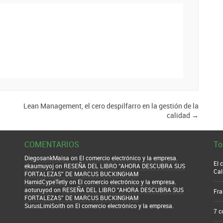
Lean Management, el cero despilfarro en la gestión de la
calidad
→
COMENTARIOS
To
DiegosankMaisa
on
El comercio electrónico y la empresa.
El 
ekaumuyoj
on
RESEÑA DEL LIBRO “AHORA DESCUBRA SUS
Cal
FORTALEZAS” DE MARCUS BUCKINGHAM
HamidCypeTetly
on
El comercio electrónico y la empresa.
aoturuyod
on
RESEÑA DEL LIBRO “AHORA DESCUBRA SUS
Fra
FORTALEZAS” DE MARCUS BUCKINGHAM
SurusLimiSoith
on
El comercio electrónico y la empresa.
7 c