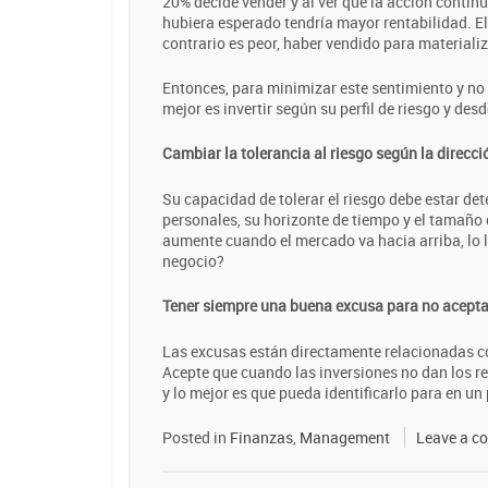
20% decide vender y al ver que la acción contin
hubiera esperado tendría mayor rentabilidad. El
contrario es peor, haber vendido para materializ
Entonces, para minimizar este sentimiento y no
mejor es invertir según su perfil de riesgo y des
Cambiar la tolerancia al riesgo según la direcc
Su capacidad de tolerar el riesgo debe estar de
personales, su horizonte de tiempo y el tamaño 
aumente cuando el mercado va hacia arriba, lo 
negocio?
Tener siempre una buena excusa para no acepta
Las excusas están directamente relacionadas con
Acepte que cuando las inversiones no dan los r
y lo mejor es que pueda identificarlo para en u
Posted in
Finanzas
,
Management
Leave a c