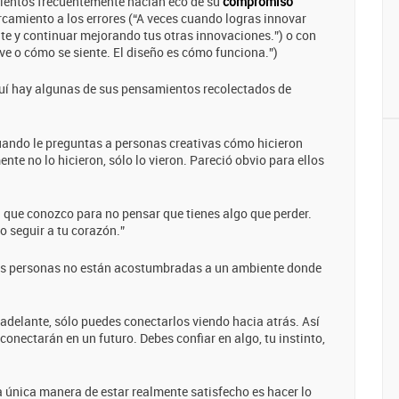
mientos frecuentemente hacían eco de su
compromiso
ercamiento a los errores (“A veces cuando logras innovar
te y continuar mejorando tus otras innovaciones.”) o con
ve o cómo se siente. El diseño es cómo funciona.”)
quí hay algunas de sus pensamientos recolectados de
Cuando le preguntas a personas creativas cómo hicieron
nte no lo hicieron, sólo lo vieron. Pareció obvio para ellos
a que conozco para no pensar que tienes algo que perder.
 seguir a tu corazón.”
as personas no están acostumbradas a un ambiente donde
adelante, sólo puedes conectarlos viendo hacia atrás. Así
onectarán en un futuro. Debes confiar en algo, tu instinto,
 la única manera de estar realmente satisfecho es hacer lo