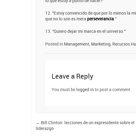
lo que estoy a punto de hacer?”
12. “Estoy convencido de que por lo menos la mi
que no lo son es mera
perseverancia
.”
13. “Quiero dejar mi marca en el universo.”
Posted in
Management
,
Marketing
,
Recursos H
Leave a Reply
You must be
logged in
to post a comment.
←
Bill Clinton: lecciones de un expresidente sobre el
liderazgo