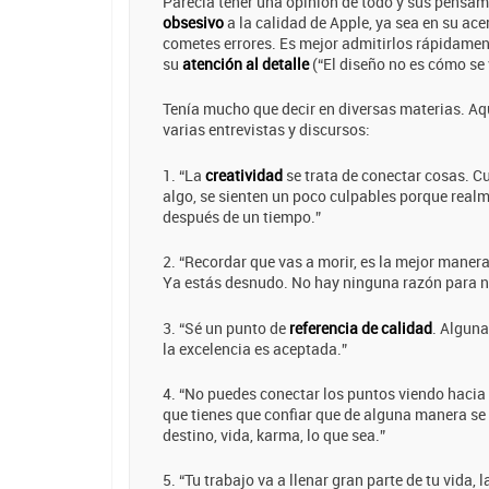
Parecía tener una opinión de todo y sus pensa
obsesivo
a la calidad de Apple, ya sea en su ac
cometes errores. Es mejor admitirlos rápidamen
su
atención al detalle
(“El diseño no es cómo se 
Tenía mucho que decir en diversas materias. A
varias entrevistas y discursos:
1. “La
creatividad
se trata de conectar cosas. 
algo, se sienten un poco culpables porque realme
después de un tiempo.”
2. “Recordar que vas a morir, es la mejor maner
Ya estás desnudo. No hay ninguna razón para no
3. “Sé un punto de
referencia de calidad
. Algun
la excelencia es aceptada.”
4. “No puedes conectar los puntos viendo hacia 
que tienes que confiar que de alguna manera se c
destino, vida, karma, lo que sea.”
5. “Tu trabajo va a llenar gran parte de tu vida,