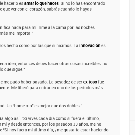
de hacerlo es
amar lo que haces
. Si no lo has encontrado
e que ver con el corazón, sabrás cuando lo hayas
gnifica nada para mí. Irme a la cama por las noches
e más me importa.”
emos hecho como por las que si hicimos. La
innovación
es
uena idea, entonces debes hacer otras cosas increíbles, no
lo que sigue.”
que me pudo haber pasado. La pesadez de ser
exitoso
fue
nte. Me liberó para entrar en uno de los periodos más
ad. Un “home run” es mejor que dos dobles.”
a algo así: “Si vives cada día como si fuera el último,
n mí y desde entonces, por los pasados 33 años, me he
 “Si hoy fuera mi último día, ¿me gustaría estar haciendo