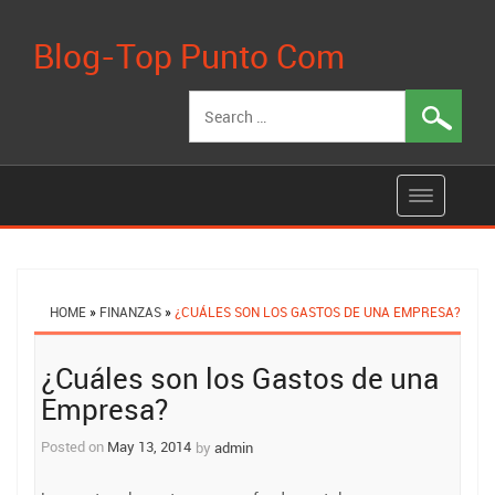
Blog-Top Punto Com
Search
for:
HOME
»
FINANZAS
»
¿CUÁLES SON LOS GASTOS DE UNA EMPRESA?
Post
¿Cuáles son los Gastos de una
navigation
Empresa?
Posted on
May 13, 2014
by
admin