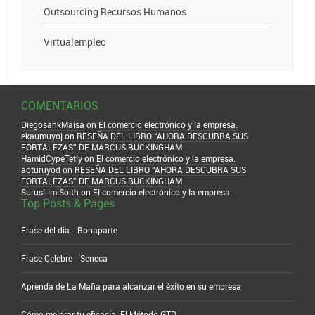
Outsourcing Recursos Humanos
Virtualempleo
COMENTARIOS
DiegosankMaisa
on
El comercio electrónico y la empresa.
ekaumuyoj
on
RESEÑA DEL LIBRO “AHORA DESCUBRA SUS
FORTALEZAS” DE MARCUS BUCKINGHAM
HamidCypeTetly
on
El comercio electrónico y la empresa.
aoturuyod
on
RESEÑA DEL LIBRO “AHORA DESCUBRA SUS
FORTALEZAS” DE MARCUS BUCKINGHAM
SurusLimiSoith
on
El comercio electrónico y la empresa.
Top Posts & Pages
Frase del dia - Bonaparte
Frase Celebre - Seneca
Aprenda de La Mafia para alcanzar el éxito en su empresa
Cómo mejorar tu eficacia: El Método GTD