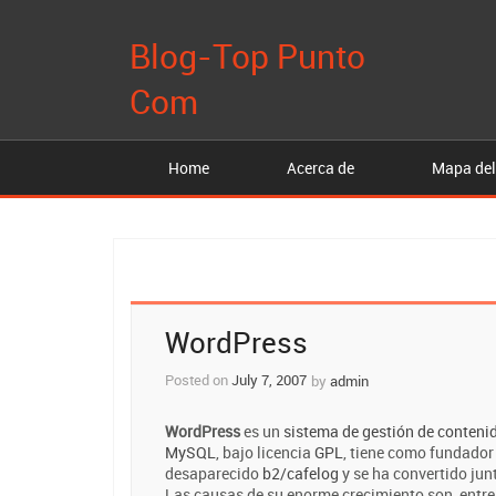
Blog-Top Punto
Com
Home
Acerca de
Mapa del
Post
WordPress
navigation
Posted on
July 7, 2007
by
admin
WordPress
es un
sistema de gestión de conteni
MySQL
, bajo licencia
GPL
, tiene como fundador
desaparecido
b2/cafelog
y se ha convertido jun
Las causas de su enorme crecimiento son, entre o