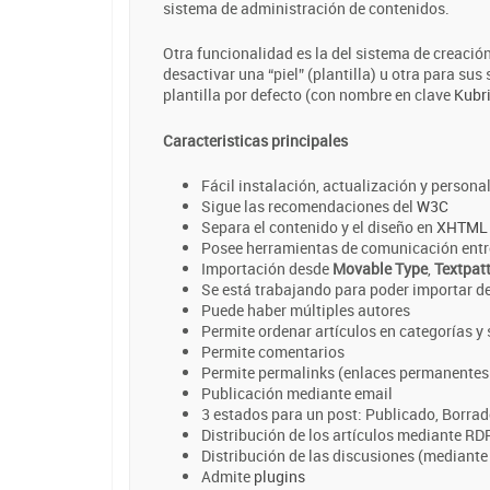
sistema de administración de contenidos.
Otra funcionalidad es la del sistema de creación 
desactivar una “piel” (plantilla) u otra para s
plantilla por defecto (con nombre en clave
Kubr
Caracteristicas principales
Fácil instalación, actualización y persona
Sigue las recomendaciones del
W3C
Separa el contenido y el diseño en
XHTML
Posee herramientas de comunicación entre
Importación desde
Movable Type
,
Textpat
Se está trabajando para poder importar 
Puede haber múltiples autores
Permite ordenar artículos en categorías y
Permite comentarios
Permite permalinks (enlaces permanentes 
Publicación mediante email
3 estados para un post: Publicado, Borrado
Distribución de los artículos mediante RD
Distribución de las discusiones (mediant
Admite
plugins