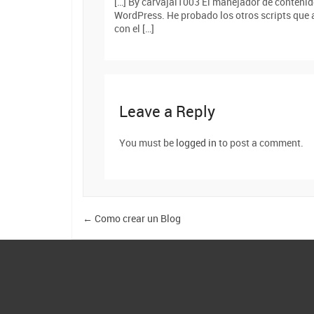
[…] By carvajal1003 El manejador de contenido
WordPress. He probado los otros scripts que a
con el […]
Leave a Reply
You must be
logged in
to post a comment.
←
Como crear un Blog