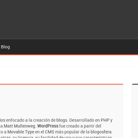
 Blog
dos
enfocado a la creación de
blogs
. Desarrollado en
PHP
y
 a
Matt Mullenweg
.
WordPress
fue creado a partir del
to a
Movable Type
en el
CMS
más popular de la
blogosfera
.
tras, su licencia, su facilidad de uso y sus características