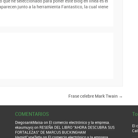
 que he seleccionado para poner este blog en linea es el
parecen junto a la herramienta Fantastico, la cual viene
Frase celebre Mark Twain
→
COMENTARIOS
To
DiegosankMaisa
on
El comercio electrónico y la empresa.
El 
ekaumuyoj
on
RESEÑA DEL LIBRO “AHORA DESCUBRA SUS
Cal
FORTALEZAS” DE MARCUS BUCKINGHAM
HamidCypeTetly
on
El comercio electrónico y la empresa.