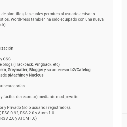
de plantillas, las cuales permiten al usuario activar o
us sitios. WordPress también ha sido equipado con una nueva
ick
).
lización
y
CSS
 blogs (
Trackback
,
Pingback
, etc)
tern
,
Greymatter
,
Blogger
y su antecesor
b2/Cafelog
.
desde
pMachine
y
Nucleus
.
 subcategorías
y fáciles de recordar) mediante mod_rewrite
r y Privado (sólo usuarios registrados).
F,
RSS
0.92, RSS 2.0 y
Atom
1.0
e RSS 2.0 y ATOM 1.0)