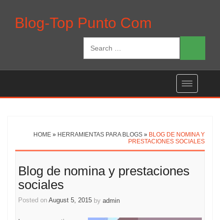
Blog-Top Punto Com
Search
for:
HOME
»
HERRAMIENTAS PARA BLOGS
»
BLOG DE NOMINA Y
PRESTACIONES SOCIALES
Post
Blog de nomina y prestaciones
navigation
sociales
Posted on
August 5, 2015
by
admin