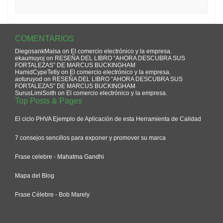
COMENTARIOS
DiegosankMaisa
on
El comercio electrónico y la empresa.
ekaumuyoj
on
RESEÑA DEL LIBRO “AHORA DESCUBRA SUS
FORTALEZAS” DE MARCUS BUCKINGHAM
HamidCypeTetly
on
El comercio electrónico y la empresa.
aoturuyod
on
RESEÑA DEL LIBRO “AHORA DESCUBRA SUS
FORTALEZAS” DE MARCUS BUCKINGHAM
SurusLimiSoith
on
El comercio electrónico y la empresa.
Top Posts & Pages
El ciclo PHVA Ejemplo de Aplicación de esta Herramienta de Calidad
7 consejos sencillos para exponer y promover su marca
Frase celebre - Mahatma Gandhi
Mapa del Blog
Frase Célebre - Bob Marely