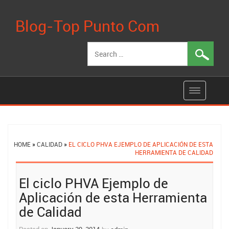
Blog-Top Punto Com
Search
for:
HOME
»
CALIDAD
»
EL CICLO PHVA EJEMPLO DE APLICACIÓN DE ESTA
HERRAMIENTA DE CALIDAD
Post
El ciclo PHVA Ejemplo de
navigation
Aplicación de esta Herramienta
de Calidad