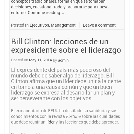
conceptos tradicionales, forma en que se tomaban
decisiones, cuestionar todo y prepararse para nuevo
“100
entorno.
Continue reading
→
C0NSEJOS
QUE
Posted in
Ejecutivos
,
Management
Leave a comment
DEBE
TENER
Bill Clinton: lecciones de un
PRESENTE
AL
expresidente sobre el liderazgo
ADMINISTRAR
SU
Posted on
May 11, 2014
by
admin
EMPRESA”
El expresidente del país más poderoso del
mundo debe de saber algo de liderazgo. Bill
Clinton afirma que un líder debe unir a la gente
en torno a una causa común y que un buen
liderazgo se expresa al desarrollar un plan y
ser perseverante con los objetivos.
El exmandatario de EEUU ha destilado su sabiduría y sus
conocimientos con la revista
Fortune
sobre las cualidades
que debe reunir un
líder
y las lecciones que debe aprender.