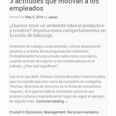
3 actitudes que motivan a los
forma
de
empleados
alinear
estrategias
Posted on
May 5, 2014
by
admin
en
¿Quieres tener un ambiente laboral productivo
tu
y creativo? Impulsa estos comportamientos en
empresa
tu estilo de liderazgo.
–
Gerencia
de
Ambiente de trabajo comprometido, cultura empresarial
proyectos”
positiva y sistema de recompensación individual.
Probablemente has escuchado todos estos conceptos
cuando se trata de inspirar a tus colaboradores en el
trabajo. ¿Pero qué significan?
Eso es lo que Beth Thomas intenta descubrir todos los días,
pero ha notado que esto varía de compañía en compañía.
Thomas, directora de servicios en la firma de consultoría
Sequent, dice que los líderes necesitan construir sus
propias culturas inspiradoras en lugar de seguir el ejemplo
“3
de alguien más.
Continue reading
→
actitudes
que
Posted in
Ejecutivos
,
Management
,
Recursos Humanos
motivan