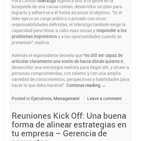
Para Clinton
liderazgo
significa unir a la gente en la
búsqueda de una causa común, desarrollar un plan para
lograrlo y adherirse a él hasta alcanzar el objetivo. “Si el
líder ejerce un cargo público o privado con otras
responsabilidades definidas, el liderazgo también exige la
capacidad para llevar a cabo esas tareas y
responder a los
problemas imprevistos
y a las oportunidades cuando se
presentan”, explica.
Además el expresidente desvela que
“es útil ser capaz de
articular claramente una visión de hacia dónde quieres ir
,
desarrollar una estrategia realista para llegar allí, y atraer a
personas comprometidas, con talento y con una amplia
variedad de conocimientos, perspectivas y habilidades para
“Bill
hacer lo que deba hacerse”.
Continue reading
→
Clinton:
lecciones
Posted in
Ejecutivos
,
Management
Leave a comment
de
un
Reuniones Kick Off: Una buena
expresidente
sobre
forma de alinear estrategias en
el
tu empresa – Gerencia de
liderazgo”