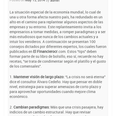
Posted on
May 15, 2014
by
admin
La situación especial de la economía mundial, lo cual de
una u otra forma afecta nuestro país, ha redundado en un
alto en el camino para replantear algunos aspectos de las
empresas y su entorno. Este replanteamiento invita a los
empresarios a tomar medidas, a romper paradigmas y a ser
más estudiosos que nunca de los cambios actuales y a
intuir los venideros. A continuación se presentan 100
consejos dictados por diferentes expertos, los cuales fueron
publicados en
El Financierocr
.com. Estos “tips” deben
formar parte de su libro de bolsillo, eso sí, recuerde no hay
recetas, “se trata de condimentar según el platillo y el gusto
de los comensales”.
1.
Mantener visión de largo plazo:
“La crisis no será eterna”
dice el consultor Álvaro Cedeño. Hay que pensar en doble
nivel, estrategia para superar amenazas de corto plazo y
para aprovechar oportunidades cuando mejore clima
económico.
2.
Cambian paradigmas:
Más que una crisis pasajera, hay
indicios de un cambio estructural. Hay que revisar