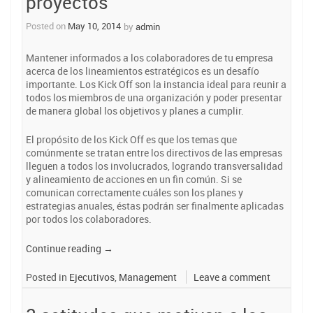
proyectos
Posted on
May 10, 2014
by
admin
Mantener informados a los colaboradores de tu empresa
acerca de los lineamientos estratégicos es un desafío
importante. Los Kick Off son la instancia ideal para reunir a
todos los miembros de una organización y poder presentar
de manera global los objetivos y planes a cumplir.
El propósito de los Kick Off es que los temas que
comúnmente se tratan entre los directivos de las empresas
lleguen a todos los involucrados, logrando transversalidad
y alineamiento de acciones en un fin común. Si se
comunican correctamente cuáles son los planes y
estrategias anuales, éstas podrán ser finalmente aplicadas
por todos los colaboradores.
“Reuniones
Continue reading
→
Kick
Off:
Posted in
Ejecutivos
,
Management
Leave a comment
Una
buena