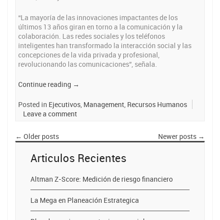
“La mayoría de las innovaciones impactantes de los
últimos 13 años giran en torno a la comunicación y la
colaboración. Las redes sociales y los teléfonos
inteligentes han transformado la interacción social y las
concepciones de la vida privada y profesional,
revolucionando las comunicaciones”, señala.
“Los
Continue reading
→
Millennials:
La
Posted in
Ejecutivos
,
Management
,
Recursos Humanos
nueva
Leave a comment
generación
de
←
Older posts
Newer posts
→
profesionales.”
Articulos Recientes
Altman Z-Score: Medición de riesgo financiero
La Mega en Planeación Estrategica