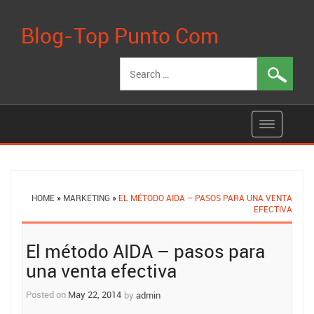
Blog-Top Punto Com
Search
for:
HOME
»
MARKETING
»
EL MÉTODO AIDA – PASOS PARA UNA VENTA
EFECTIVA
Post
El método AIDA – pasos para
navigation
una venta efectiva
Posted on
May 22, 2014
by
admin