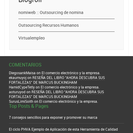
nomiweb :: Outsourcing de nomina
Outsourcing Recursos Humanos
Virtualempleo
COMENTARIOS
DiegosankMaisa
on
El comercio electrónico y la empresa.
ekaumuyoj
on
RESEÑA DEL LIBRO “AHORA DESCUBRA SUS
FORTALEZAS” DE MARCUS BUCKINGHAM
HamidCypeTetly
on
El comercio electrónico y la empresa.
aoturuyod
on
RESEÑA DEL LIBRO “AHORA DESCUBRA SUS
FORTALEZAS” DE MARCUS BUCKINGHAM
SurusLimiSoith
on
El comercio electrónico y la empresa.
Top Posts & Pages
7 consejos sencillos para exponer y promover su marca
El ciclo PHVA Ejemplo de Aplicación de esta Herramienta de Calidad