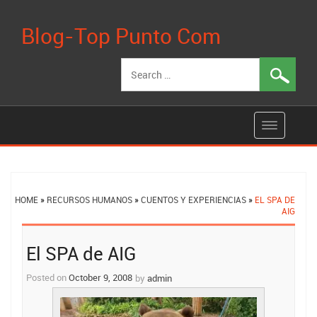
Blog-Top Punto Com
Search
for:
HOME
»
RECURSOS HUMANOS
»
CUENTOS Y EXPERIENCIAS
»
EL SPA DE
AIG
Post
El SPA de AIG
navigation
Posted on
October 9, 2008
by
admin