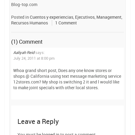
Blog-top.com
Posted in
Cuentos y experiencias
,
Ejecutivos
,
Management
,
Recursos Humanos
1 Comment
(1) Comment
Aaliyah Reid
says:
July 24, 2011 at 8:00 pm
Whoa grand short post, Does any one know stores or
shops @ California using text message marketing service
12stores.com? My shop is switching 2 it and l would like
to make joint specials with other local stores.
Leave a Reply
You must be
logged in
to post a comment.