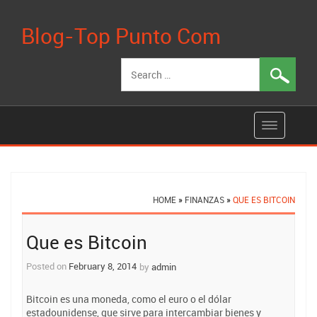
Blog-Top Punto Com
Search
for:
HOME
»
FINANZAS
»
QUE ES BITCOIN
Post
Que es Bitcoin
navigation
Posted on
February 8, 2014
by
admin
Bitcoin es una moneda, como el euro o el dólar
estadounidense, que sirve para intercambiar bienes y