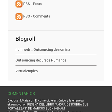
RSS - Posts
RSS - Comments
Blogroll
nomiweb :: Outsourcing de nomina
Outsourcing Recursos Humanos
Virtualempleo
COMENTARIOS
DiegosankMaisa
on
El comercio electrónico y la empresa.
ekaumuyoj
on
RESEÑA DEL LIBRO “AHORA DESCUBRA SUS
FORTALEZAS” DE MARCUS BUCKINGHAM